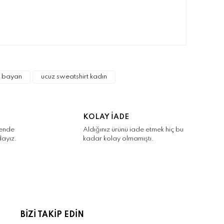
narak tarafımıza iletebilirsiniz.
t bayan
ucuz sweatshirt kadın
KOLAY İADE
kende
Aldığınız ürünü iade etmek hiç bu
dayız.
kadar kolay olmamıştı.
BİZİ TAKİP EDİN