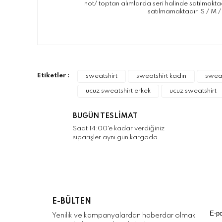
not/ toptan alımlarda seri halinde satılmaktad
satılmamaktadır S / M /
Bu ürünün fiyat bilgisi, resim, ürün açıklamalarınd
Görüş ve önerileriniz için teşekkür ederiz.
Ürün resmi kalitesiz, bozuk veya görüntülenemiyo
Etiketler :
sweatshirt
sweatshirt kadın
sweat
Ürün açıklamasında eksik bilgiler bulunuyor.
ucuz sweatshirt erkek
ucuz sweatshirt
Ürün bilgilerinde hatalar bulunuyor.
Ürün fiyatı diğer sitelerden daha pahalı.
BUGÜN TESLİMAT
Bu ürüne benzer farklı alternatifler olmalı.
Saat 14:00'e kadar verdiğiniz
siparişler aynı gün kargoda.
E-BÜLTEN
Yenilik ve kampanyalardan haberdar olmak