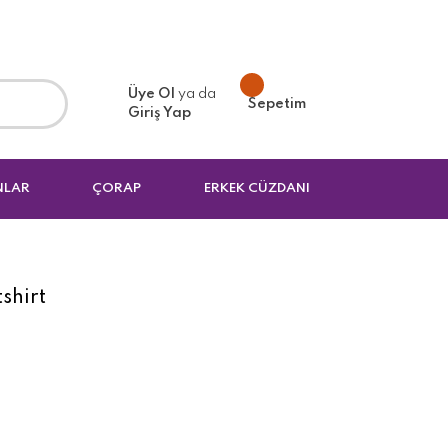
Üye Ol
ya da
Sepetim
Giriş Yap
NLAR
ÇORAP
ERKEK CÜZDANI
shirt