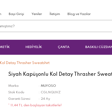
m
Bayi Girişi
Yeniler
İletişim
Blog ve Yazılar
METİK
HEDİYELİK
ÇANTA
BASKILI CÜZDA
Kol Detay Thrasher Sweatshirt
Siyah Kapüşonlu Kol Detay Thrasher Sweat
Marka
MUYOSO
Stok Kodu
CGLNQUVZ
Garanti Süresi
24 Ay
* 11,44 TL den başlayan taksitlerle!