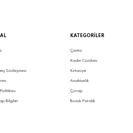
AL
KATEGORİLER
a
Çanta
Kadın Cüzdanı
atış Sözleşmesi
Kırtasiye
irimi
Anahtarlık
 Politikası
Çorap
p Bilgiler
Bozuk Paralık