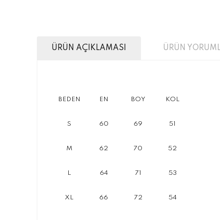
ÜRÜN AÇIKLAMASI
ÜRÜN YORUML
BEDEN
EN
BOY
KOL
S
60
69
51
M
62
70
52
L
64
71
53
XL
66
72
54