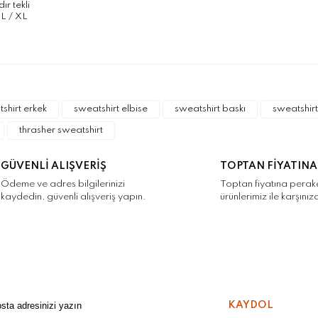
ır tekli
 L / XL
a ve diğer konularda yetersiz gördüğünüz noktaları öneri formunu kulla
Bu ürüne ilk yorumu siz yapın!
r.
shirt erkek
sweatshirt elbise
sweatshirt baskı
sweatshir
Yorum Yaz
thrasher sweatshirt
GÜVENLİ ALIŞVERİŞ
TOPTAN FİYATINA
Ödeme ve adres bilgilerinizi
Toptan fiyatına pera
kaydedin, güvenli alışveriş yapın.
ürünlerimiz ile karşınız
Gönder
KAYDOL