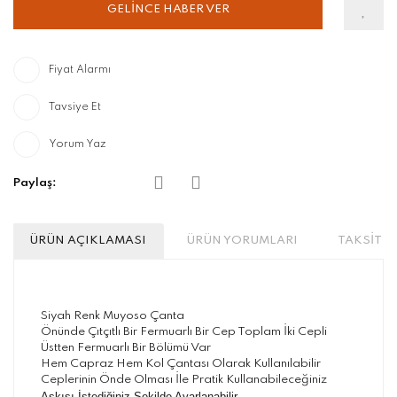
GELİNCE HABER VER
Fiyat Alarmı
Tavsiye Et
Yorum Yaz
Paylaş:
ÜRÜN AÇIKLAMASI
ÜRÜN YORUMLARI
TAKSİT S
Siyah Renk Muyoso Çanta
Önünde Çıtçıtlı Bir Fermuarlı Bir Cep Toplam İki Cepli
Üstten Fermuarlı Bir Bölümü Var
Hem Capraz Hem Kol Çantası Olarak Kullanılabilir
Ceplerinin Önde Olması İle Pratik Kullanabileceğiniz
Askısı İstediğiniz Şekilde Ayarlanabilir