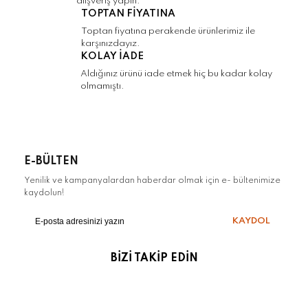
alışveriş yapın.
Gönder
TOPTAN FİYATINA
Toptan fiyatına perakende ürünlerimiz ile
karşınızdayız.
KOLAY İADE
Aldığınız ürünü iade etmek hiç bu kadar kolay
olmamıştı.
E-BÜLTEN
Yenilik ve kampanyalardan haberdar olmak için e- bültenimize
kaydolun!
KAYDOL
BİZİ TAKİP EDİN