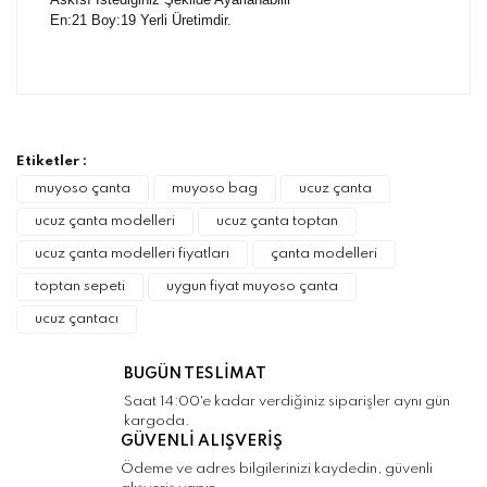
En:21 Boy:19 Yerli Üretimdir.
Bu ürünün fiyat bilgisi, resim, ürün
açıklamalarında ve diğer konularda yetersiz
Bu ürüne ilk yorumu siz yapın!
gördüğünüz noktaları öneri formunu kullanarak
tarafımıza iletebilirsiniz.
Görüş ve önerileriniz için teşekkür ederiz.
Etiketler :
Yorum Yaz
muyoso çanta
muyoso bag
ucuz çanta
Ürün resmi kalitesiz, bozuk veya
ucuz çanta modelleri
ucuz çanta toptan
görüntülenemiyor.
ucuz çanta modelleri fiyatları
çanta modelleri
Ürün açıklamasında eksik bilgiler bulunuyor.
toptan sepeti
uygun fiyat muyoso çanta
Ürün bilgilerinde hatalar bulunuyor.
ucuz çantacı
Ürün fiyatı diğer sitelerden daha pahalı.
Bu ürüne benzer farklı alternatifler olmalı.
BUGÜN TESLİMAT
Saat 14:00'e kadar verdiğiniz siparişler aynı gün
kargoda.
GÜVENLİ ALIŞVERİŞ
Ödeme ve adres bilgilerinizi kaydedin, güvenli