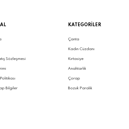
AL
KATEGORİLER
a
Çanta
Kadın Cüzdanı
atış Sözleşmesi
Kırtasiye
irimi
Anahtarlık
 Politikası
Çorap
p Bilgiler
Bozuk Paralık