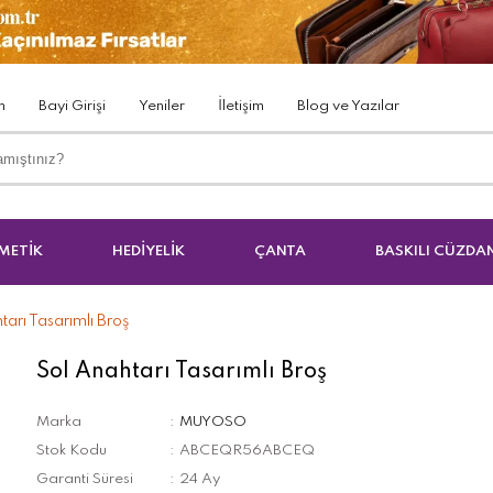
m
Bayi Girişi
Yeniler
İletişim
Blog ve Yazılar
METİK
HEDİYELİK
ÇANTA
BASKILI CÜZDA
tarı Tasarımlı Broş
Sol Anahtarı Tasarımlı Broş
Marka
MUYOSO
Stok Kodu
ABCEQR56ABCEQ
Garanti Süresi
24 Ay