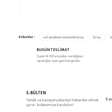
Bu ürünün fiyat bilgisi, resim, ürün açıklamalarınd
Görüş ve önerileriniz için teşekkür ederiz.
Ürün resmi kalitesiz, bozuk veya görüntülenemiyo
Etiketler :
sol anahtarı tasarımlı broş
broş
m
Ürün açıklamasında eksik bilgiler bulunuyor.
Ürün bilgilerinde hatalar bulunuyor.
BUGÜN TESLİMAT
Ürün fiyatı diğer sitelerden daha pahalı.
Saat 14:00'e kadar verdiğiniz
siparişler aynı gün kargoda.
Bu ürüne benzer farklı alternatifler olmalı.
E-BÜLTEN
Yenilik ve kampanyalardan haberdar olmak
için e- bültenimize kaydolun!