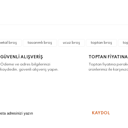
a ve diğer konularda yetersiz gördüğünüz noktaları öneri formunu kulla
Bu ürüne ilk yorumu siz yapın!
r.
etal broş
tasarımlı broş
ucuz broş
toptan broş
to
Yorum Yaz
GÜVENLİ ALIŞVERİŞ
TOPTAN FİYATINA
Ödeme ve adres bilgilerinizi
Toptan fiyatına pera
kaydedin, güvenli alışveriş yapın.
ürünlerimiz ile karşınız
Gönder
KAYDOL