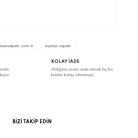
narak tarafımıza iletebilirsiniz.
ptansepeti.com.tr
toptan sepeti
KOLAY İADE
kende
Aldığınız ürünü iade etmek hiç bu
dayız.
kadar kolay olmamıştı.
BİZİ TAKİP EDİN