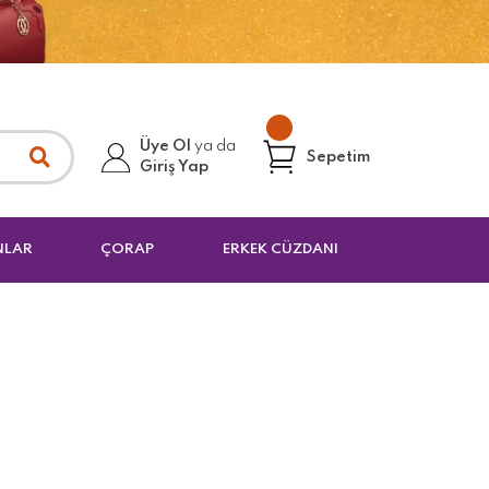
Üye Ol
ya da
Sepetim
Giriş Yap
NLAR
ÇORAP
ERKEK CÜZDANI