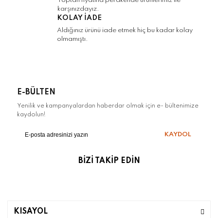
Toptan fiyatına perakende ürünlerimiz ile
karşınızdayız.
KOLAY İADE
Aldığınız ürünü iade etmek hiç bu kadar kolay
olmamıştı.
E-BÜLTEN
Yenilik ve kampanyalardan haberdar olmak için e- bültenimize
kaydolun!
KAYDOL
BİZİ TAKİP EDİN
KISAYOL