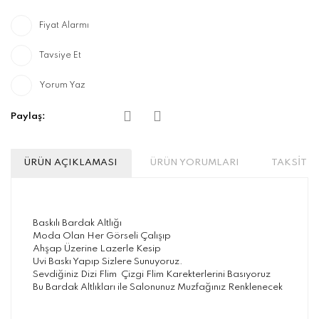
Fiyat Alarmı
Tavsiye Et
Yorum Yaz
Paylaş:
ÜRÜN AÇIKLAMASI
ÜRÜN YORUMLARI
TAKSİT S
Baskılı Bardak Altlığı
Moda Olan Her Görseli Çalışıp
Ahşap Üzerine Lazerle Kesip
Uvi Baskı Yapıp Sizlere Sunuyoruz.
Sevdiğiniz Dizi Flim Çizgi Flim Karekterlerini Basıyoruz
Bu Bardak Altlıkları ile Salonunuz Muzfağınız Renklenecek