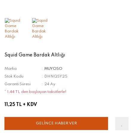
Squid Game Bardak Altlığı
Marka
MUYOSO
Stok Kodu
DHNQSY25
Garanti Süresi
24 Ay
* 1,44 TL den başlayan taksitlerle!
11,25 TL
+ KDV
GELİNCE HABER VER