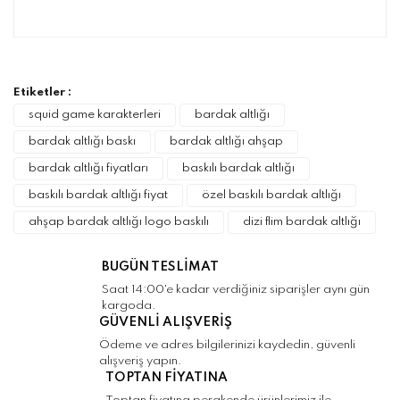
Bu ürünün fiyat bilgisi, resim, ürün
açıklamalarında ve diğer konularda yetersiz
Bu ürüne ilk yorumu siz yapın!
gördüğünüz noktaları öneri formunu kullanarak
tarafımıza iletebilirsiniz.
Görüş ve önerileriniz için teşekkür ederiz.
Etiketler :
Yorum Yaz
squid game karakterleri
bardak altlığı
Ürün resmi kalitesiz, bozuk veya
bardak altlığı baskı
bardak altlığı ahşap
görüntülenemiyor.
bardak altlığı fiyatları
baskılı bardak altlığı
Ürün açıklamasında eksik bilgiler bulunuyor.
baskılı bardak altlığı fiyat
özel baskılı bardak altlığı
Ürün bilgilerinde hatalar bulunuyor.
ahşap bardak altlığı logo baskılı
dizi flim bardak altlığı
Ürün fiyatı diğer sitelerden daha pahalı.
Bu ürüne benzer farklı alternatifler olmalı.
BUGÜN TESLİMAT
Saat 14:00'e kadar verdiğiniz siparişler aynı gün
kargoda.
GÜVENLİ ALIŞVERİŞ
Ödeme ve adres bilgilerinizi kaydedin, güvenli
alışveriş yapın.
Gönder
TOPTAN FİYATINA