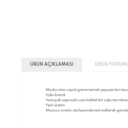
ÜRÜN AÇIKLAMASI
ÜRÜN YORUML
Moda olan squid game temalı yepyeni bir tasarı
Uyku bandı
Yumuşak yapısıyla size kaliteli bir uyku tecrübesi
Yerli üretim
Muyoso üretim atölyesinde test edilerek gönderi
Bu ürünün fiyat bilgisi, resim, ürün açıklamalarınd