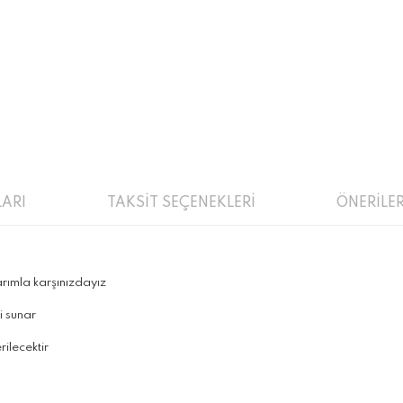
ARI
TAKSİT SEÇENEKLERİ
ÖNERİLER
mla karşınızdayız
 sunar
lecektir
a ve diğer konularda yetersiz gördüğünüz noktaları öneri formunu kulla