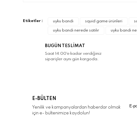
Görüş ve önerileriniz için teşekkür ederiz.
Ürün resmi kalitesiz, bozuk veya görüntülenemiyo
Etiketler :
uyku bandı
squid game ürünleri
s
Ürün açıklamasında eksik bilgiler bulunuyor.
uyku bandı nerede satılır
uyku bandı ne
Ürün bilgilerinde hatalar bulunuyor.
Ürün fiyatı diğer sitelerden daha pahalı.
BUGÜN TESLİMAT
Bu ürüne benzer farklı alternatifler olmalı.
Saat 14:00'e kadar verdiğiniz
siparişler aynı gün kargoda.
E-BÜLTEN
Yenilik ve kampanyalardan haberdar olmak
için e- bültenimize kaydolun!