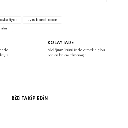
ske fiyat
uyku bandı kadın
mleri
KOLAY İADE
kende
Aldığınız ürünü iade etmek hiç bu
dayız.
kadar kolay olmamıştı.
BİZİ TAKİP EDİN