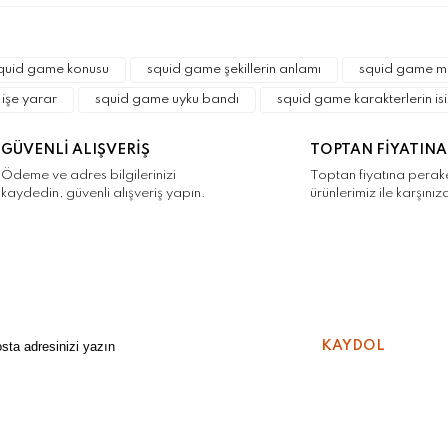
Bu ürüne ilk yorumu siz yapın!
r.
quid game konusu
squid game şekillerin anlamı
squid game ma
Yorum Yaz
 işe yarar
squid game uyku bandı
squid game karakterlerin isi
GÜVENLİ ALIŞVERİŞ
TOPTAN FİYATINA
Ödeme ve adres bilgilerinizi
Toptan fiyatına pera
kaydedin, güvenli alışveriş yapın.
ürünlerimiz ile karşınız
Gönder
KAYDOL