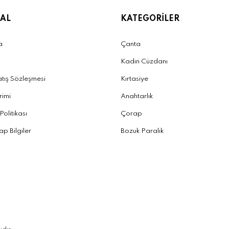
AL
KATEGORİLER
a
Çanta
Kadın Cüzdanı
atış Sözleşmesi
Kırtasiye
irimi
Anahtarlık
 Politikası
Çorap
p Bilgiler
Bozuk Paralık