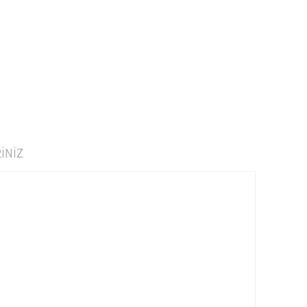
İNİZ
narak tarafımıza iletebilirsiniz.