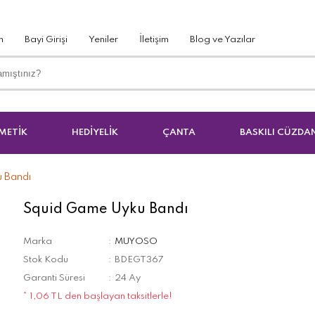
m
Bayi Girişi
Yeniler
İletişim
Blog ve Yazılar
METİK
HEDİYELİK
ÇANTA
BASKILI CÜZDA
 Bandı
Squid Game Uyku Bandı
Marka
MUYOSO
Stok Kodu
BDEGT367
Garanti Süresi
24 Ay
* 1,06 TL den başlayan taksitlerle!