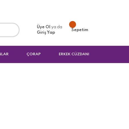
Üye Ol
ya da
Sepetim
Giriş Yap
NLAR
ÇORAP
ERKEK CÜZDANI