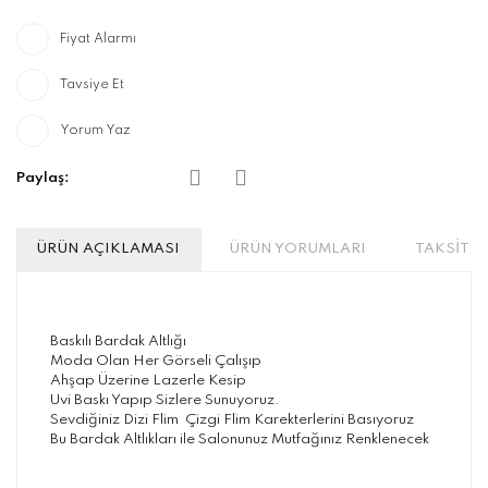
Fiyat Alarmı
Tavsiye Et
Yorum Yaz
Paylaş:
ÜRÜN AÇIKLAMASI
ÜRÜN YORUMLARI
TAKSİT S
Baskılı Bardak Altlığı
Moda Olan Her Görseli Çalışıp
Ahşap Üzerine Lazerle Kesip
Uvi Baskı Yapıp Sizlere Sunuyoruz.
Sevdiğiniz Dizi Flim Çizgi Flim Karekterlerini Basıyoruz
Bu Bardak Altlıkları ile Salonunuz Mutfağınız Renklenecek