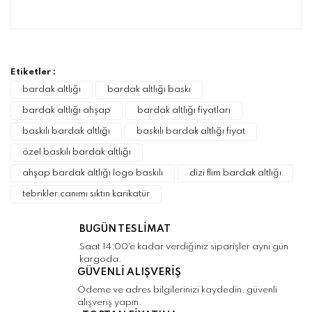
Bu ürünün fiyat bilgisi, resim, ürün
açıklamalarında ve diğer konularda yetersiz
Bu ürüne ilk yorumu siz yapın!
gördüğünüz noktaları öneri formunu kullanarak
tarafımıza iletebilirsiniz.
Görüş ve önerileriniz için teşekkür ederiz.
Etiketler :
Yorum Yaz
bardak altlığı
bardak altlığı baskı
Ürün resmi kalitesiz, bozuk veya
bardak altlığı ahşap
bardak altlığı fiyatları
görüntülenemiyor.
baskılı bardak altlığı
baskılı bardak altlığı fiyat
Ürün açıklamasında eksik bilgiler bulunuyor.
özel baskılı bardak altlığı
Ürün bilgilerinde hatalar bulunuyor.
ahşap bardak altlığı logo baskılı
dizi flim bardak altlığı
Ürün fiyatı diğer sitelerden daha pahalı.
tebrikler canımı sıktın karikatür
Bu ürüne benzer farklı alternatifler olmalı.
BUGÜN TESLİMAT
Saat 14:00'e kadar verdiğiniz siparişler aynı gün
kargoda.
GÜVENLİ ALIŞVERİŞ
Gönder
Ödeme ve adres bilgilerinizi kaydedin, güvenli
alışveriş yapın.