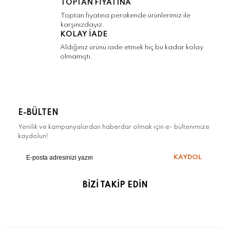
TOPTAN FİYATINA
Toptan fiyatına perakende ürünlerimiz ile
karşınızdayız.
KOLAY İADE
Aldığınız ürünü iade etmek hiç bu kadar kolay
olmamıştı.
E-BÜLTEN
Yenilik ve kampanyalardan haberdar olmak için e- bültenimize
kaydolun!
KAYDOL
BİZİ TAKİP EDİN