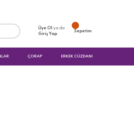
Üye Ol
ya da
Sepetim
Giriş Yap
NLAR
ÇORAP
ERKEK CÜZDANI