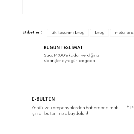
Bu ürünün fiyat bilgisi, resim, ürün açıklamalarınd
Görüş ve önerileriniz için teşekkür ederiz.
Ürün resmi kalitesiz, bozuk veya görüntülenemiyo
Etiketler :
tilki tasarımlı broş
broş
metal bro
Ürün açıklamasında eksik bilgiler bulunuyor.
Ürün bilgilerinde hatalar bulunuyor.
BUGÜN TESLİMAT
Ürün fiyatı diğer sitelerden daha pahalı.
Saat 14:00'e kadar verdiğiniz
siparişler aynı gün kargoda.
Bu ürüne benzer farklı alternatifler olmalı.
E-BÜLTEN
Yenilik ve kampanyalardan haberdar olmak
için e- bültenimize kaydolun!