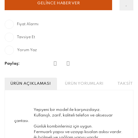
GELİNCE HABER VER
Fiyat Alarmı
Tavsiye Et
Yorum Yaz
Paylaş:
ÜRÜN AÇIKLAMASI
ÜRÜN YORUMLARI
TAKSİT S
Yepyeni bir model ile karşınızdayız.
Kullanışlı, zarif, kaliteli telefon ve aksesuar
çantası.
Günlük kombinleriniz için uygun.
Fermuarlı yapısı ve uzayıp kısalan askısı vardır.
iki bölmeli ve sağlam yapısı vardır.