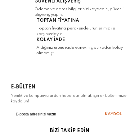
GÜVENLİ ALIŞVERİŞ
Gönder
Ödeme ve adres bilgilerinizi kaydedin, güvenli
alışveriş yapın.
TOPTAN FİYATINA
Toptan fiyatına perakende ürünlerimiz ile
karşınızdayız.
KOLAY İADE
Aldığınız ürünü iade etmek hiç bu kadar kolay
olmamıştı.
E-BÜLTEN
Yenilik ve kampanyalardan haberdar olmak için e- bültenimize
kaydolun!
KAYDOL
BİZİ TAKİP EDİN