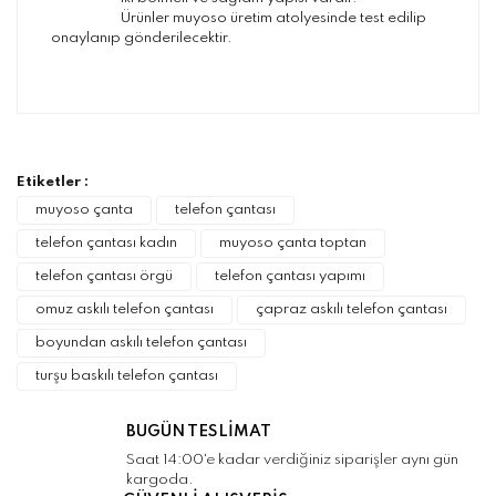
Ürünler muyoso üretim atolyesinde test edilip
onaylanıp gönderilecektir.
Bu ürünün fiyat bilgisi, resim, ürün
açıklamalarında ve diğer konularda yetersiz
Bu ürüne ilk yorumu siz yapın!
gördüğünüz noktaları öneri formunu kullanarak
tarafımıza iletebilirsiniz.
Görüş ve önerileriniz için teşekkür ederiz.
Etiketler :
Yorum Yaz
muyoso çanta
telefon çantası
Ürün resmi kalitesiz, bozuk veya
telefon çantası kadın
muyoso çanta toptan
görüntülenemiyor.
telefon çantası örgü
telefon çantası yapımı
Ürün açıklamasında eksik bilgiler bulunuyor.
omuz askılı telefon çantası
çapraz askılı telefon çantası
Ürün bilgilerinde hatalar bulunuyor.
boyundan askılı telefon çantası
Ürün fiyatı diğer sitelerden daha pahalı.
turşu baskılı telefon çantası
Bu ürüne benzer farklı alternatifler olmalı.
BUGÜN TESLİMAT
Saat 14:00'e kadar verdiğiniz siparişler aynı gün
kargoda.