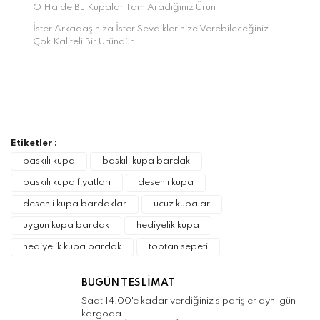
O Halde Bu Kupalar Tam Aradığınız Ürün
İster Arkadaşınıza İster Sevdiklerinize Verebileceğiniz
Çok Kaliteli Bir Üründür.
Bu ürünün fiyat bilgisi, resim, ürün
açıklamalarında ve diğer konularda yetersiz
Bu ürüne ilk yorumu siz yapın!
gördüğünüz noktaları öneri formunu kullanarak
tarafımıza iletebilirsiniz.
Görüş ve önerileriniz için teşekkür ederiz.
Etiketler :
Yorum Yaz
baskılı kupa
baskılı kupa bardak
Ürün resmi kalitesiz, bozuk veya
baskılı kupa fiyatları
desenli kupa
görüntülenemiyor.
desenli kupa bardaklar
ucuz kupalar
Ürün açıklamasında eksik bilgiler bulunuyor.
uygun kupa bardak
hediyelik kupa
Ürün bilgilerinde hatalar bulunuyor.
hediyelik kupa bardak
toptan sepeti
Ürün fiyatı diğer sitelerden daha pahalı.
Bu ürüne benzer farklı alternatifler olmalı.
BUGÜN TESLİMAT
Saat 14:00'e kadar verdiğiniz siparişler aynı gün
kargoda.