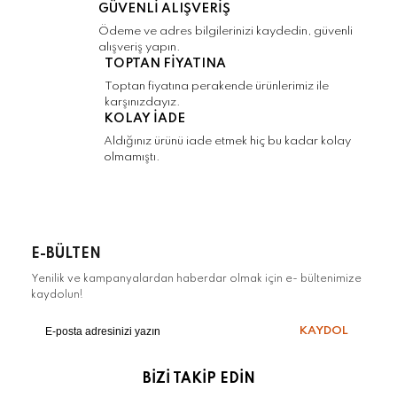
GÜVENLİ ALIŞVERİŞ
Ödeme ve adres bilgilerinizi kaydedin, güvenli
alışveriş yapın.
Gönder
TOPTAN FİYATINA
Toptan fiyatına perakende ürünlerimiz ile
karşınızdayız.
KOLAY İADE
Aldığınız ürünü iade etmek hiç bu kadar kolay
olmamıştı.
E-BÜLTEN
Yenilik ve kampanyalardan haberdar olmak için e- bültenimize
kaydolun!
KAYDOL
BİZİ TAKİP EDİN