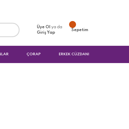
Üye Ol
ya da
Sepetim
Giriş Yap
NLAR
ÇORAP
ERKEK CÜZDANI