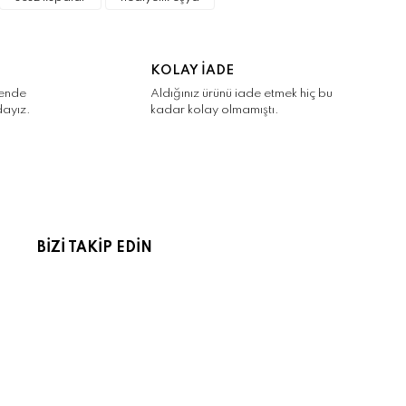
KOLAY İADE
kende
Aldığınız ürünü iade etmek hiç bu
dayız.
kadar kolay olmamıştı.
BİZİ TAKİP EDİN