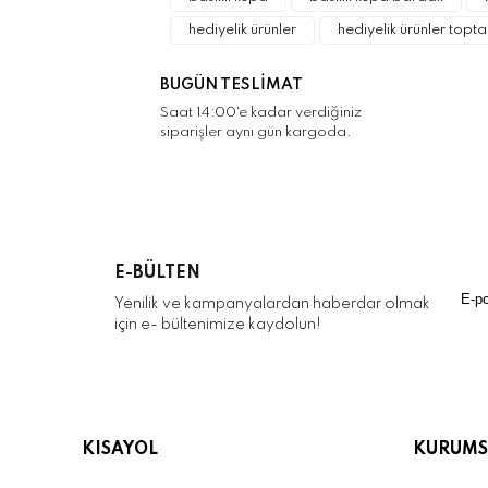
Ürün açıklamasında eksik bilgiler bulunuyor.
hediyelik ürünler
hediyelik ürünler topta
Ürün bilgilerinde hatalar bulunuyor.
Ürün fiyatı diğer sitelerden daha pahalı.
BUGÜN TESLİMAT
Bu ürüne benzer farklı alternatifler olmalı.
Saat 14:00'e kadar verdiğiniz
siparişler aynı gün kargoda.
E-BÜLTEN
Yenilik ve kampanyalardan haberdar olmak
için e- bültenimize kaydolun!
KISAYOL
KURUMS