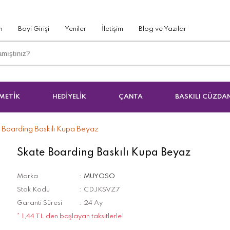
m
Bayi Girişi
Yeniler
İletişim
Blog ve Yazılar
METİK
HEDİYELİK
ÇANTA
BASKILI CÜZDA
 Boarding Baskılı Kupa Beyaz
Skate Boarding Baskılı Kupa Beyaz
Marka
MUYOSO
Stok Kodu
CDJKSVZ7
Garanti Süresi
24 Ay
* 1,44 TL den başlayan taksitlerle!