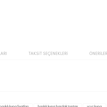
ARI
TAKSİT SEÇENEKLERİ
ÖNERİLER
a ve diğer konularda yetersiz gördüğünüz noktaları öneri formunu kulla
Bu ürüne ilk yorumu siz yapın!
r.
baskılı kupa fiyatları
baskılı kupa bardak toptan
ucuz kupa