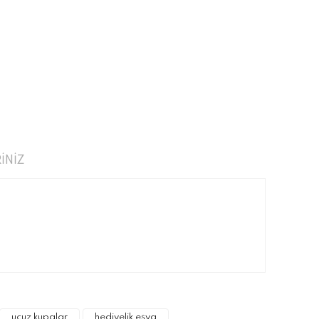
İNİZ
narak tarafımıza iletebilirsiniz.
ucuz kupalar
hediyelik eşya