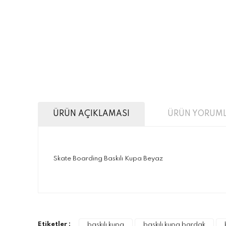
ÜRÜN AÇIKLAMASI
ÜRÜN YORUML
Skate Boarding Baskılı Kupa Beyaz
Bu ürünün fiyat bilgisi, resim, ürün açıklamalarınd
Görüş ve önerileriniz için teşekkür ederiz.
Ürün resmi kalitesiz, bozuk veya görüntülenemiyo
Etiketler :
baskılı kupa
baskılı kupa bardak