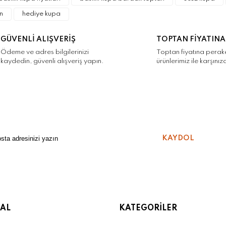
Yorum Yaz
n
hediye kupa
GÜVENLİ ALIŞVERİŞ
TOPTAN FİYATINA
Ödeme ve adres bilgilerinizi
Toptan fiyatına pera
kaydedin, güvenli alışveriş yapın.
ürünlerimiz ile karşınız
Gönder
KAYDOL
AL
KATEGORİLER