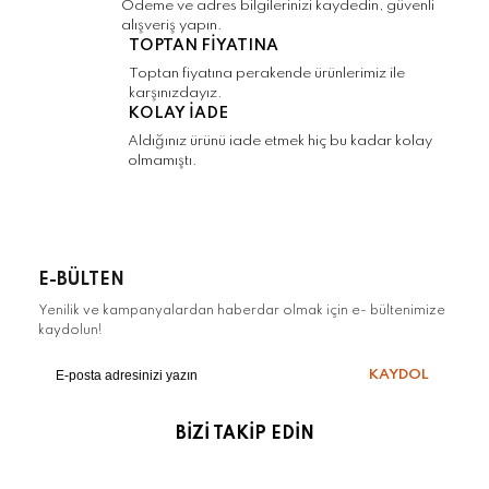
Ödeme ve adres bilgilerinizi kaydedin, güvenli
alışveriş yapın.
TOPTAN FİYATINA
Gönder
Toptan fiyatına perakende ürünlerimiz ile
karşınızdayız.
KOLAY İADE
Aldığınız ürünü iade etmek hiç bu kadar kolay
olmamıştı.
E-BÜLTEN
Yenilik ve kampanyalardan haberdar olmak için e- bültenimize
kaydolun!
KAYDOL
BİZİ TAKİP EDİN