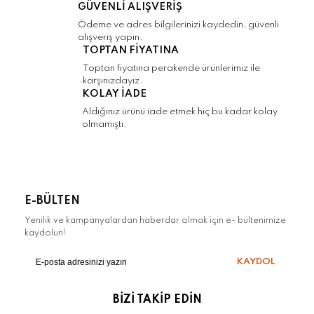
GÜVENLİ ALIŞVERİŞ
Ödeme ve adres bilgilerinizi kaydedin, güvenli
alışveriş yapın.
Gönder
TOPTAN FİYATINA
Toptan fiyatına perakende ürünlerimiz ile
karşınızdayız.
KOLAY İADE
Aldığınız ürünü iade etmek hiç bu kadar kolay
olmamıştı.
E-BÜLTEN
Yenilik ve kampanyalardan haberdar olmak için e- bültenimize
kaydolun!
KAYDOL
BİZİ TAKİP EDİN