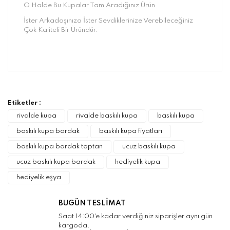
O Halde Bu Kupalar Tam Aradığınız Ürün
İster Arkadaşınıza İster Sevdiklerinize Verebileceğiniz
Çok Kaliteli Bir Üründür.
Bu ürünün fiyat bilgisi, resim, ürün
açıklamalarında ve diğer konularda yetersiz
Bu ürüne ilk yorumu siz yapın!
gördüğünüz noktaları öneri formunu kullanarak
tarafımıza iletebilirsiniz.
Görüş ve önerileriniz için teşekkür ederiz.
Etiketler :
Yorum Yaz
rivalde kupa
rivalde baskılı kupa
baskılı kupa
Ürün resmi kalitesiz, bozuk veya
baskılı kupa bardak
baskılı kupa fiyatları
görüntülenemiyor.
baskılı kupa bardak toptan
ucuz baskılı kupa
Ürün açıklamasında eksik bilgiler bulunuyor.
ucuz baskılı kupa bardak
hediyelik kupa
Ürün bilgilerinde hatalar bulunuyor.
hediyelik eşya
Ürün fiyatı diğer sitelerden daha pahalı.
Bu ürüne benzer farklı alternatifler olmalı.
BUGÜN TESLİMAT
Saat 14:00'e kadar verdiğiniz siparişler aynı gün
kargoda.