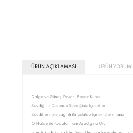
ÜRÜN AÇIKLAMASI
ÜRÜN YORUML
Dalga ve Güneş Desenli Beyaz Kupa
Sevdiğiniz Desende Sevdiğiniz İçecekleri
Sevdiklerinizle sağlıklı Bir Şekilde İçmek İster misiniz
O Halde Bu Kupalar Tam Aradığınız Ürün
İster Arkadaşınıza İster Sevdiklerinize Verebileceğiniz Ç