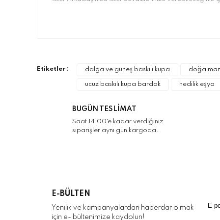
Bu ürünün fiyat bilgisi, resim, ürün açıklamalarınd
Görüş ve önerileriniz için teşekkür ederiz.
Ürün resmi kalitesiz, bozuk veya görüntülenemiyo
Etiketler :
dalga ve güneş baskılı kupa
doğa man
Ürün açıklamasında eksik bilgiler bulunuyor.
ucuz baskılı kupa bardak
hedilik eşya
Ürün bilgilerinde hatalar bulunuyor.
Ürün fiyatı diğer sitelerden daha pahalı.
BUGÜN TESLİMAT
Bu ürüne benzer farklı alternatifler olmalı.
Saat 14:00'e kadar verdiğiniz
siparişler aynı gün kargoda.
E-BÜLTEN
Yenilik ve kampanyalardan haberdar olmak
için e- bültenimize kaydolun!