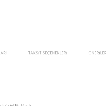
ARI
TAKSİT SEÇENEKLERİ
ÖNERİLER
ok Kaliteli Bir Üründür.