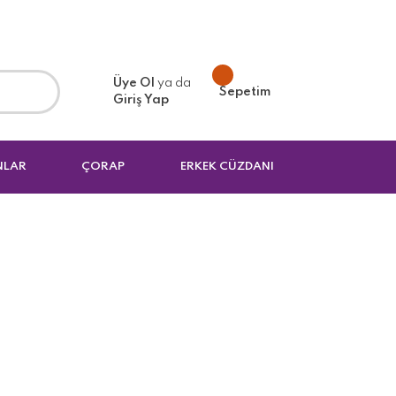
Üye Ol
ya da
Sepetim
Giriş Yap
NLAR
ÇORAP
ERKEK CÜZDANI