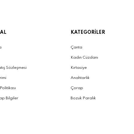
AL
KATEGORİLER
a
Çanta
Kadın Cüzdanı
atış Sözleşmesi
Kırtasiye
irimi
Anahtarlık
 Politikası
Çorap
p Bilgiler
Bozuk Paralık