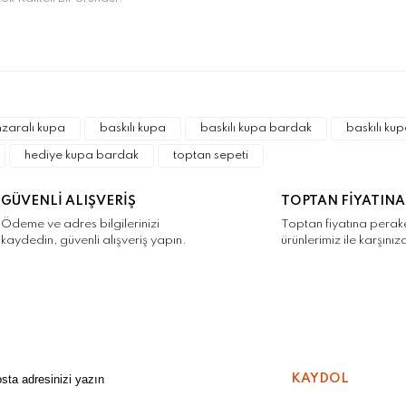
a ve diğer konularda yetersiz gördüğünüz noktaları öneri formunu kulla
Bu ürüne ilk yorumu siz yapın!
r.
zaralı kupa
baskılı kupa
baskılı kupa bardak
baskılı kup
Yorum Yaz
hediye kupa bardak
toptan sepeti
GÜVENLİ ALIŞVERİŞ
TOPTAN FİYATINA
Ödeme ve adres bilgilerinizi
Toptan fiyatına pera
kaydedin, güvenli alışveriş yapın.
ürünlerimiz ile karşınız
Gönder
KAYDOL