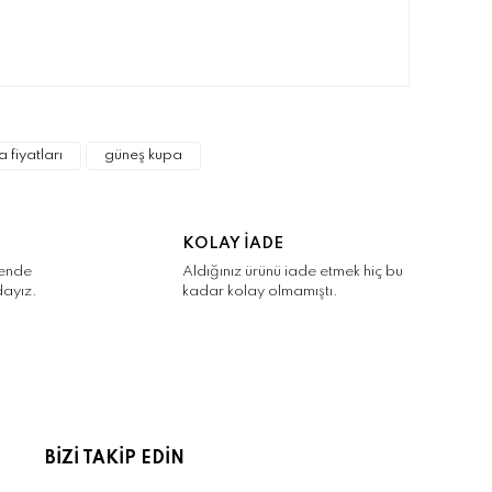
narak tarafımıza iletebilirsiniz.
a fiyatları
güneş kupa
KOLAY İADE
kende
Aldığınız ürünü iade etmek hiç bu
dayız.
kadar kolay olmamıştı.
BİZİ TAKİP EDİN