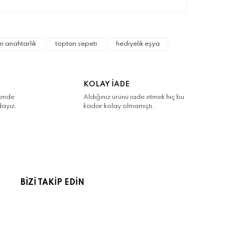
narak tarafımıza iletebilirsiniz.
n anahtarlık
toptan sepeti
hediyelik eşya
KOLAY İADE
kende
Aldığınız ürünü iade etmek hiç bu
dayız.
kadar kolay olmamıştı.
BİZİ TAKİP EDİN