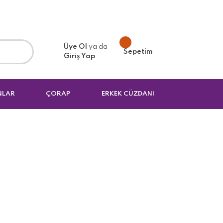
Üye Ol
ya da
Sepetim
Giriş Yap
NLAR
ÇORAP
ERKEK CÜZDANI