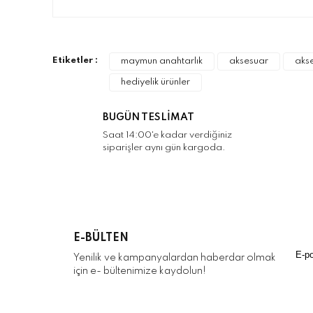
Bu ürünün fiyat bilgisi, resim, ürün açıklamalarınd
Görüş ve önerileriniz için teşekkür ederiz.
Ürün resmi kalitesiz, bozuk veya görüntülenemiyo
Etiketler :
maymun anahtarlık
aksesuar
aks
Ürün açıklamasında eksik bilgiler bulunuyor.
hediyelik ürünler
Ürün bilgilerinde hatalar bulunuyor.
Ürün fiyatı diğer sitelerden daha pahalı.
BUGÜN TESLİMAT
Bu ürüne benzer farklı alternatifler olmalı.
Saat 14:00'e kadar verdiğiniz
siparişler aynı gün kargoda.
E-BÜLTEN
Yenilik ve kampanyalardan haberdar olmak
için e- bültenimize kaydolun!