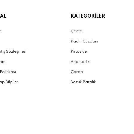
AL
KATEGORİLER
a
Çanta
Kadın Cüzdanı
atış Sözleşmesi
Kırtasiye
irimi
Anahtarlık
 Politikası
Çorap
p Bilgiler
Bozuk Paralık