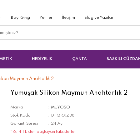
m
Bayi Girişi
Yeniler
İletişim
Blog ve Yazılar
METİK
HEDİYELİK
ÇANTA
BASKILI CÜZDA
likon Maymun Anahtarlık 2
Yumuşak Silikon Maymun Anahtarlık 2
Marka
MUYOSO
Stok Kodu
DFQRXZ38
Garanti Süresi
24 Ay
* 6,14 TL den başlayan taksitlerle!