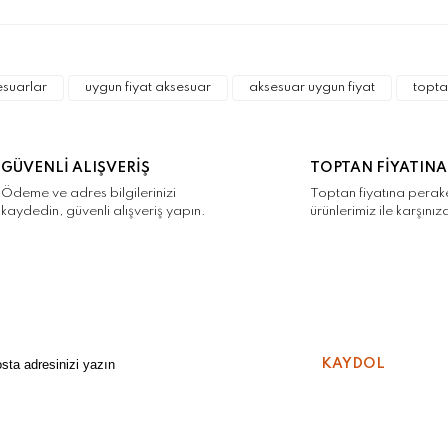
a ve diğer konularda yetersiz gördüğünüz noktaları öneri formunu kulla
Bu ürüne ilk yorumu siz yapın!
r.
esuarlar
uygun fiyat aksesuar
aksesuar uygun fiyat
topta
Yorum Yaz
GÜVENLİ ALIŞVERİŞ
TOPTAN FİYATINA
Ödeme ve adres bilgilerinizi
Toptan fiyatına pera
kaydedin, güvenli alışveriş yapın.
ürünlerimiz ile karşınız
Gönder
KAYDOL