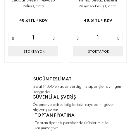
Leopar Desenli Muyoso
Kırmızı Beyaz Desenli
Peluş Çanta
Muyoso Peluş Çanta
48,61 TL
+ KDV
48,61 TL
+ KDV
STOKTA YOK
STOKTA YOK
BUGÜN TESLİMAT
Saat 14:00'e kadar verdiğiniz siparişler aynı gün
kargoda.
GÜVENLİ ALIŞVERİŞ
Ödeme ve adres bilgilerinizi kaydedin, güvenli
alışveriş yapın.
TOPTAN FİYATINA
Toptan fiyatına perakende ürünlerimiz ile
karşınızdayız.