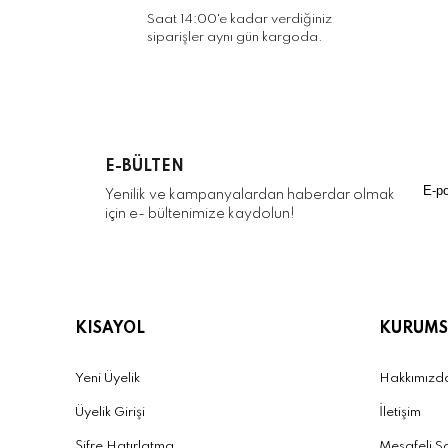
Bu ürüne benzer farklı alternatifler olmalı.
Saat 14:00'e kadar verdiğiniz
siparişler aynı gün kargoda.
E-BÜLTEN
Yenilik ve kampanyalardan haberdar olmak
için e- bültenimize kaydolun!
KISAYOL
KURUMS
Yeni Üyelik
Hakkımızd
Üyelik Girişi
İletişim
Şifre Hatırlatma
Mesafeli S