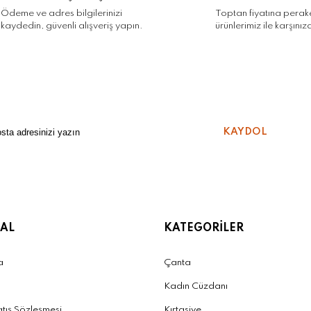
Ödeme ve adres bilgilerinizi
Toptan fiyatına pera
kaydedin, güvenli alışveriş yapın.
ürünlerimiz ile karşınız
Gönder
KAYDOL
AL
KATEGORİLER
a
Çanta
Kadın Cüzdanı
atış Sözleşmesi
Kırtasiye