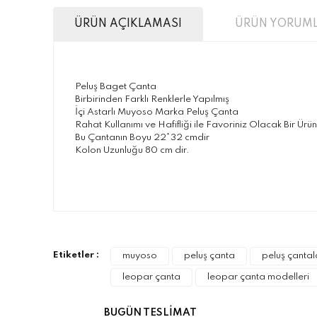
ÜRÜN AÇIKLAMASI
ÜRÜN YORUML
Peluş Baget Çanta
Birbirinden Farklı Renklerle Yapılmış
İçi Astarlı Muyoso Marka Peluş Çanta
Rahat Kullanımı ve Hafifliği ile Favoriniz Olacak Bir Ürün
Bu Çantanın Boyu 22*32 cmdir
Kolon Uzunluğu 80 cm dir.
Bu ürünün fiyat bilgisi, resim, ürün açıklamalarınd
Görüş ve önerileriniz için teşekkür ederiz.
Ürün resmi kalitesiz, bozuk veya görüntülenemiyo
Etiketler :
muyoso
peluş çanta
peluş çantal
Ürün açıklamasında eksik bilgiler bulunuyor.
leopar çanta
leopar çanta modelleri
Ürün bilgilerinde hatalar bulunuyor.
Ürün fiyatı diğer sitelerden daha pahalı.
BUGÜN TESLİMAT