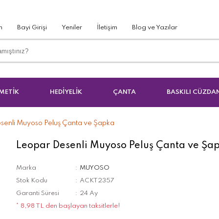
m
Bayi Girişi
Yeniler
İletişim
Blog ve Yazılar
METİK
HEDİYELİK
ÇANTA
BASKILI CÜZDA
senli Muyoso Peluş Çanta ve Şapka
Leopar Desenli Muyoso Peluş Çanta ve Şa
Marka
MUYOSO
Stok Kodu
ACKT2357
Garanti Süresi
24 Ay
* 8,98 TL den başlayan taksitlerle!