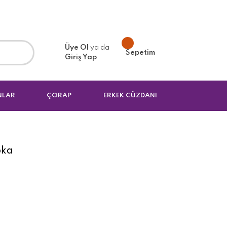
Üye Ol
ya da
Sepetim
Giriş Yap
NLAR
ÇORAP
ERKEK CÜZDANI
pka