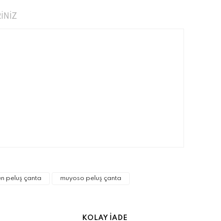
İNİZ
narak tarafımıza iletebilirsiniz.
n peluş çanta
muyoso peluş çanta
KOLAY İADE