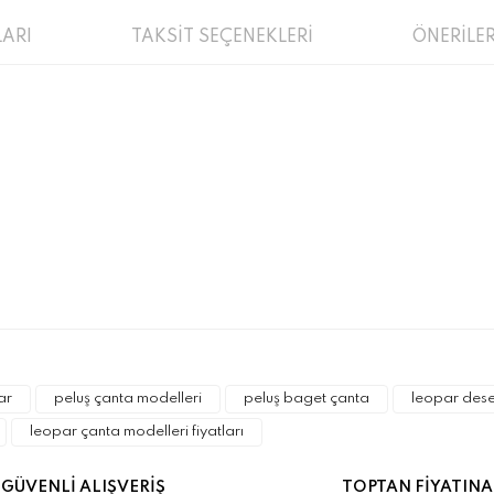
ARI
TAKSİT SEÇENEKLERİ
ÖNERİLER
a ve diğer konularda yetersiz gördüğünüz noktaları öneri formunu kulla
Bu ürüne ilk yorumu siz yapın!
r.
ar
peluş çanta modelleri
peluş baget çanta
leopar dese
Yorum Yaz
leopar çanta modelleri fiyatları
GÜVENLİ ALIŞVERİŞ
TOPTAN FİYATINA